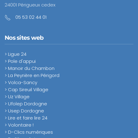
24001 Périgueux cedex
05 53 02 44 01
Nos sites web
> Ligue 24
> Pole d'appui
> Manoir du Chambon
> La Peyrière en Périgord
> Volca-Sancy
> Cap Sireuil Village
> Uz Village
> Ufolep Dordogne
> Usep Dordogne
> Lire et faire lire 24
> Volontaire !
> D-Clics numériques