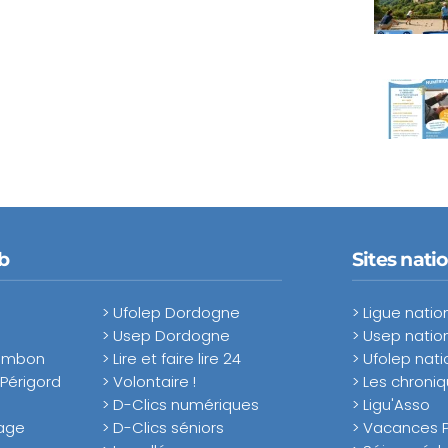
b
Sites nati
> Ufolep Dordogne
> Ligue natio
> Usep Dordogne
> Usep natio
hambon
> Lire et faire lire 24
> Ufolep nati
 Périgord
> Volontaire !
> Les chroni
> D-Clics numériques
> Ligu'Asso
lage
> D-Clics séniors
> Vacances 