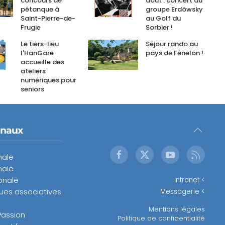
concours de
août : concert du
pétanque à
groupe Erdöwsky
Saint-Pierre-de-
au Golf du
Frugie
Sorbier !
Le tiers-lieu
Séjour rando au
l'HanGare
pays de Fénelon !
accueille des
ateliers
numériques pour
seniors
onaux
nale
nale
onale
Intranet <
ques associatives
Messagerie <
Mentions légales
Passion
Politique de confidentialité