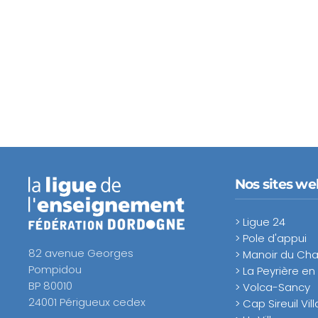
Nos sites we
> Ligue 24
> Pole d'appui
82 avenue Georges
> Manoir du C
Pompidou
> La Peyrière en
BP 80010
> Volca-Sancy
24001 Périgueux cedex
> Cap Sireuil Vil