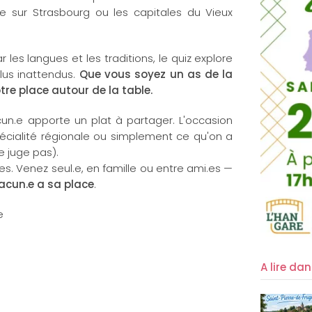
e sur Strasbourg ou les capitales du Vieux
les langues et les traditions, le quiz explore
plus inattendus.
Que vous soyez un as de la
re place autour de la table.
un.e apporte un plat à partager. L'occasion
spécialité régionale ou simplement ce qu'on a
e juge pas).
ges. Venez seul.e, en famille ou entre ami.es —
hacun.e a sa place
.
e
A lire da